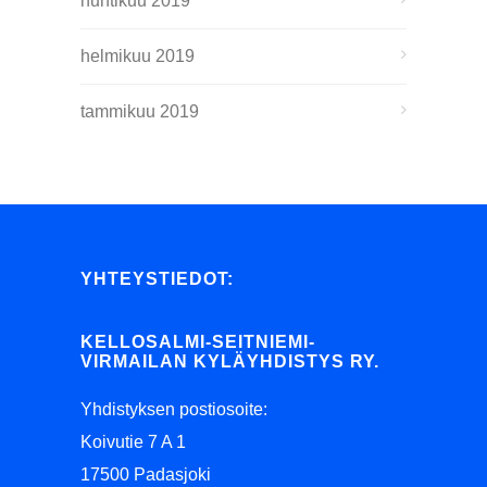
huhtikuu 2019
helmikuu 2019
tammikuu 2019
YHTEYSTIEDOT:
KELLOSALMI-SEITNIEMI-
VIRMAILAN KYLÄYHDISTYS RY.
Yhdistyksen postiosoite:
Koivutie 7 A 1
17500 Padasjoki