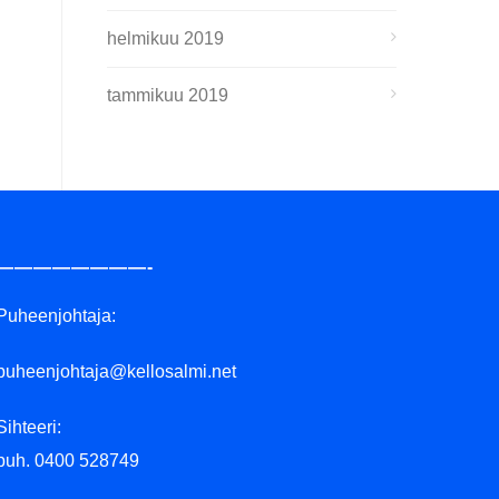
helmikuu 2019
tammikuu 2019
————————-
Puheenjohtaja:
puheenjohtaja@kellosalmi.net
Sihteeri:
puh. 0400 528749