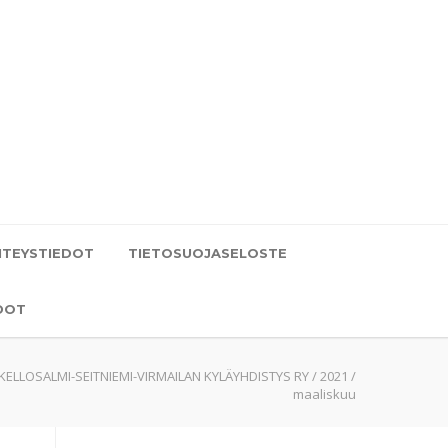
HTEYSTIEDOT
TIETOSUOJASELOSTE
DOT
KELLOSALMI-SEITNIEMI-VIRMAILAN KYLÄYHDISTYS RY
/
2021
/
maaliskuu