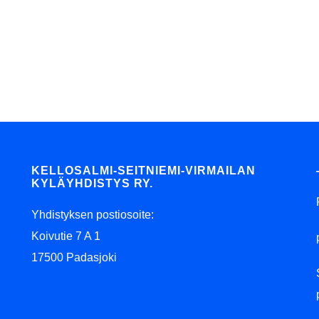
KELLOSALMI-SEITNIEMI-VIRMAILAN
KYLÄYHDISTYS RY.
Yhdistyksen postiosoite:
Koivutie 7 A 1
17500 Padasjoki