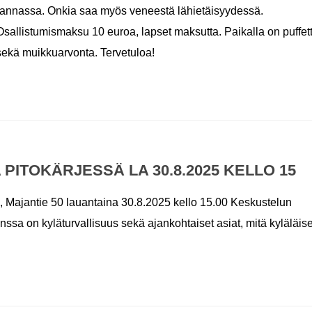
rannassa. Onkia saa myös veneestä lähietäisyydessä.
Osallistumismaksu 10 euroa, lapset maksutta. Paikalla on puffett
sekä muikkuarvonta. Tervetuloa!
ITOKÄRJESSÄ LA 30.8.2025 KELLO 15
, Majantie 50 lauantaina 30.8.2025 kello 15.00 Keskustelun
sa on kyläturvallisuus sekä ajankohtaiset asiat, mitä kyläläise