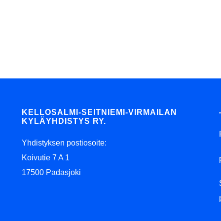
KELLOSALMI-SEITNIEMI-VIRMAILAN
KYLÄYHDISTYS RY.
Yhdistyksen postiosoite:
Koivutie 7 A 1
17500 Padasjoki