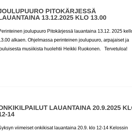
JOULUPUURO PITOKÄRJESSÄ
LAUANTAINA 13.12.2025 KLO 13.00
Perinteinen joulupuuro Pitokärjessä lauantaina 13.12. 2025 kell
13.00 alkaen. Ohjelmassa perinteinen joulupuuro, arpajaiset ja
jouluisesta musiikista huolehtii Heikki Ruokonen. Tervetuloa!
ONKIKILPAILUT LAUANTAINA 20.9.2025 K
12-14
Syksyn viimeiset onkikisat lauantaina 20.9. klo 12-14 Kelossin