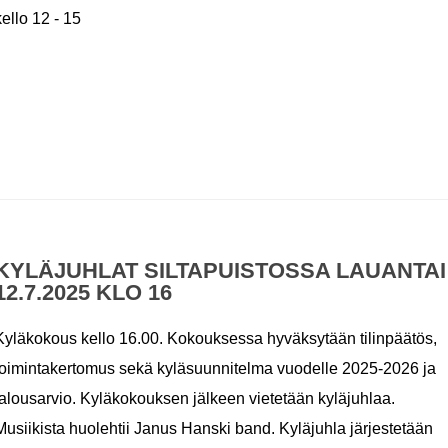
kello 12 - 15
KYLÄJUHLAT SILTAPUISTOSSA LAUANTAI
12.7.2025 KLO 16
Kyläkokous kello 16.00. Kokouksessa hyväksytään tilinpäätös,
toimintakertomus sekä kyläsuunnitelma vuodelle 2025-2026 ja
talousarvio. Kyläkokouksen jälkeen vietetään kyläjuhlaa.
Musiikista huolehtii Janus Hanski band. Kyläjuhla järjestetään