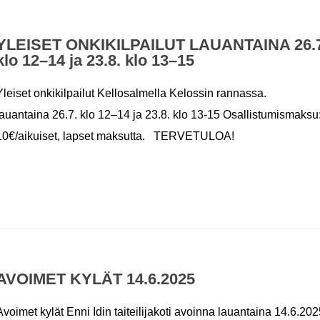
YLEISET ONKIKILPAILUT LAUANTAINA 26.7
klo 12–14 ja 23.8. klo 13–15
Yleiset onkikilpailut Kellosalmella Kelossin rannassa.
lauantaina 26.7. klo 12–14 ja 23.8. klo 13-15 Osallistumismaksu
10€/aikuiset, lapset maksutta. TERVETULOA!
AVOIMET KYLÄT 14.6.2025
Avoimet kylät Enni Idin taiteilijakoti avoinna lauantaina 14.6.20