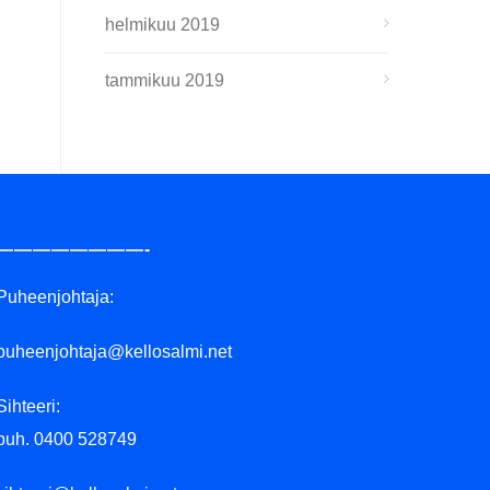
helmikuu 2019
tammikuu 2019
————————-
Puheenjohtaja:
puheenjohtaja@kellosalmi.net
Sihteeri:
puh. 0400 528749