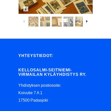
YHTEYSTIEDOT:
KELLOSALMI-SEITNIEMI-
VIRMAILAN KYLÄYHDISTYS RY.
Yhdistyksen postiosoite:
Koivutie 7 A 1
17500 Padasjoki