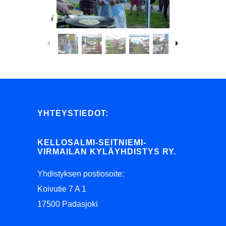
YHTEYSTIEDOT:
KELLOSALMI-SEITNIEMI-
VIRMAILAN KYLÄYHDISTYS RY.
Yhdistyksen postiosoite:
Koivutie 7 A 1
17500 Padasjoki