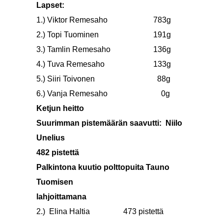
Lapset:
1.) Viktor Remesaho
783g
2.) Topi Tuominen
191g
3.) Tamlin Remesaho
136g
4.) Tuva Remesaho
133g
5.) Siiri Toivonen
88g
6.) Vanja Remesaho
0g
Ketjun heitto
Suurimman pistemäärän saavutti: Niilo
Unelius
482 pistettä
Palkintona kuutio polttopuita Tauno
Tuomisen
lahjoittamana
2.) Elina Haltia
473 pistettä