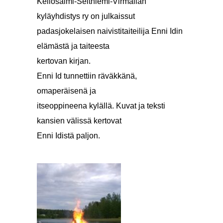
Kellosalmi-Seitniemi-Virmailan
kyläyhdistys ry on julkaissut
padasjokelaisen naivistitaiteilija Enni Idin
elämästä ja taiteesta
kertovan kirjan.
Enni Id tunnettiin räväkkänä,
omaperäisenä ja
itseoppineena kylällä. Kuvat ja teksti
kansien välissä kertovat
Enni Idistä paljon.