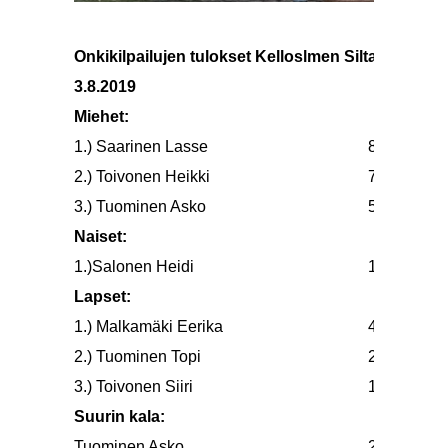
Onkikilpailujen tulokset Kelloslmen Siltapuistoss
3.8.2019
Miehet:
1.) Saarinen Lasse
895 gr
2.) Toivonen Heikki
793 gr
3.) Tuominen Asko
540 gr
Naiset:
1.)Salonen Heidi
10 gr
Lapset:
1.) Malkamäki Eerika
465 gr
2.) Tuominen Topi
240 gr
3.) Toivonen Siiri
180 gr
Suurin kala:
Tuominen Asko
270 gr