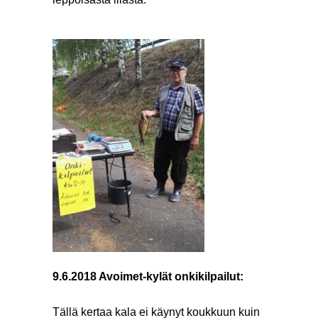
9.6.2018 Avoimet-kylät onkikilpailut:
Tällä kertaa kala ei käynyt koukkuun kuin