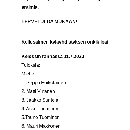
antimia.
TERVETULOA MUKAAN!
Kellosalmen kyläyhdistyksen onkikilpailut
Kelossin rannassa 11.7.2020
Tuloksia:
Miehet:
1. Seppo Poikolainen
2,197
2. Matti Virtanen
1,054
3. Jaakko Suntela
593 g
4. Asko Tuominen
289 g
5.Tauno Tuominen
184 g
6. Mauri Makkonen
81 g