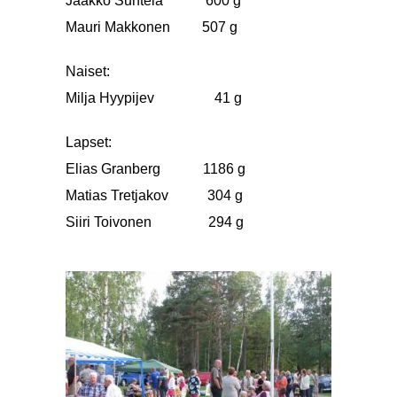
Jaakko Suntela 600 g
Mauri Makkonen 507 g
Naiset:
Milja Hyypijev 41 g
Lapset:
Elias Granberg 1186 g
Matias Tretjakov 304 g
Siiri Toivonen 294 g