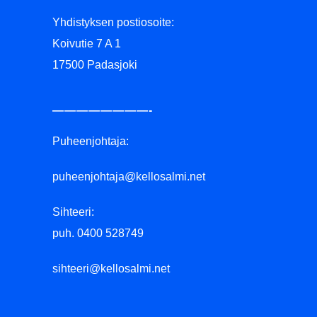
Yhdistyksen postiosoite:
Koivutie 7 A 1
17500 Padasjoki
————————-
Puheenjohtaja:
puheenjohtaja@kellosalmi.net
Sihteeri:
puh. 0400 528749
sihteeri@kellosalmi.net