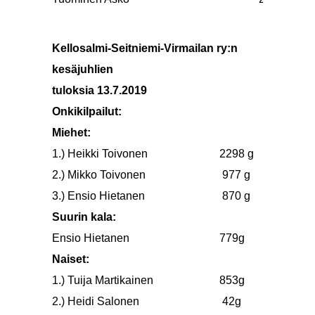
Kellosalmi-Seitniemi-Virmailan ry:n
kesäjuhlien
tuloksia 13.7.2019
Onkikilpailut:
Miehet:
1.) Heikki Toivonen
2298 g
2.) Mikko Toivonen
977 g
3.) Ensio Hietanen
870 g
Suurin kala:
Ensio Hietanen
779g
Naiset:
1.) Tuija Martikainen
853g
2.) Heidi Salonen
42g