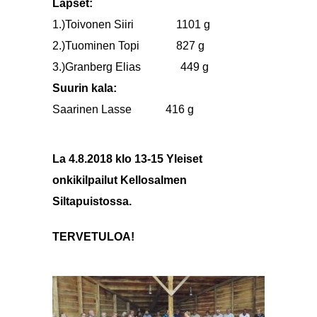
Lapset:
1.)Toivonen Siiri 1101 g
2.)Tuominen Topi 827 g
3.)Granberg Elias 449 g
Suurin kala:
Saarinen Lasse 416 g
La 4.8.2018 klo 13-15 Yleiset
onkikilpailut Kellosalmen
Siltapuistossa.
TERVETULOA!