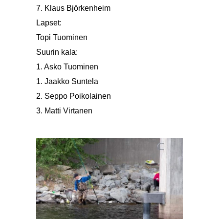
7. Klaus Björkenheim
0
Lapset:
Topi Tuominen
0
Suurin kala:
1. Asko Tuominen
241 g
1. Jaakko Suntela
241 g
2. Seppo Poikolainen
228 g
3. Matti Virtanen
218 g