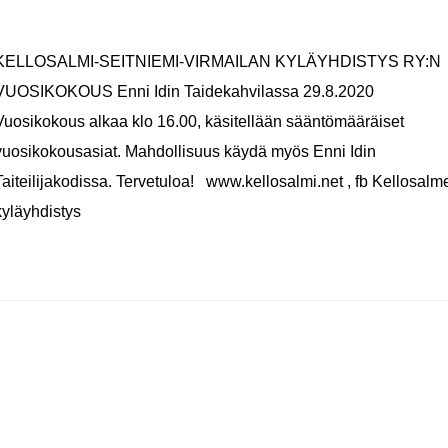
KELLOSALMI-SEITNIEMI-VIRMAILAN KYLÄYHDISTYS RY:N
VUOSIKOKOUS Enni Idin Taidekahvilassa 29.8.2020
Vuosikokous alkaa klo 16.00, käsitellään sääntömääräiset
vuosikokousasiat. Mahdollisuus käydä myös Enni Idin
Taiteilijakodissa. Tervetuloa! www.kellosalmi.net , fb Kellosalm
kyläyhdistys