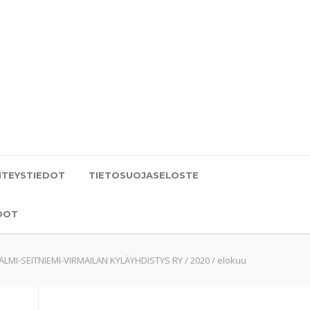
HTEYSTIEDOT
TIETOSUOJASELOSTE
DOT
ALMI-SEITNIEMI-VIRMAILAN KYLÄYHDISTYS RY
/
2020
/
elokuu