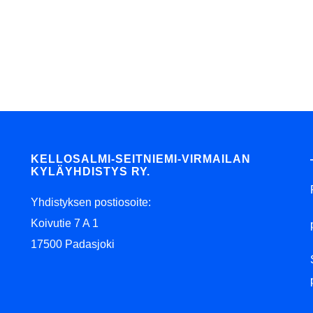
KELLOSALMI-SEITNIEMI-VIRMAILAN
KYLÄYHDISTYS RY.
Yhdistyksen postiosoite:
Koivutie 7 A 1
17500 Padasjoki