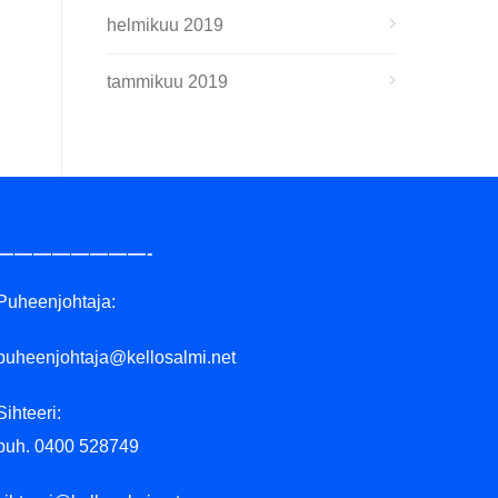
helmikuu 2019
tammikuu 2019
————————-
Puheenjohtaja:
puheenjohtaja@kellosalmi.net
Sihteeri:
puh. 0400 528749