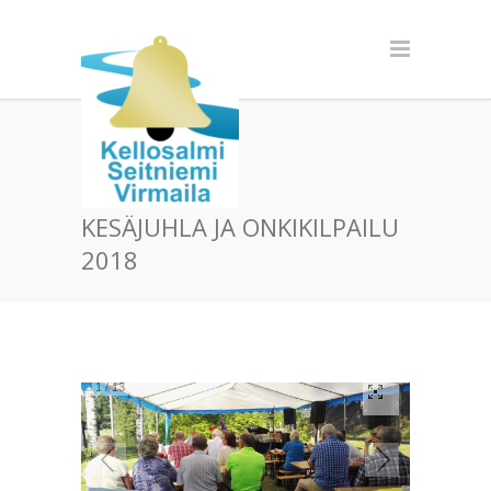
KESÄJUHLA JA ONKIKILPAILU
2018
1
/
13