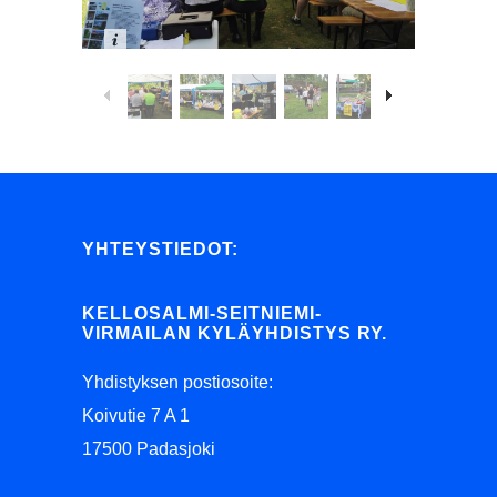
YHTEYSTIEDOT:
KELLOSALMI-SEITNIEMI-
VIRMAILAN KYLÄYHDISTYS RY.
Yhdistyksen postiosoite:
Koivutie 7 A 1
17500 Padasjoki